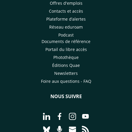
Offres d'emplois
Contacts et accès
Plateforme d’alertes
Réseau eduroam
Podcast
Documents de référence
Portail du libre accès
Photothèque
Éditions Quae
Newsletters
Foire aux questions - FAQ
NOUS SUIVRE
Aller à la page Nous suivre sur Linke
Aller à la page Nous suivre sur
Aller à la page Nous suiv
Aller à la page Nou
Aller à la page Nous suivre sur Blues
Aller à la page Nourrir le vivan
Aller à la page Nous cont
Aller à la page Flux