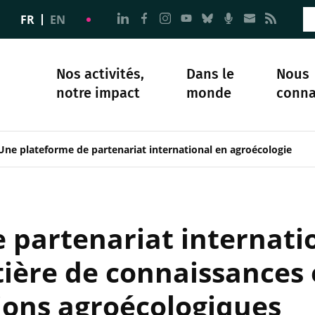
Aller à la page Nous suivre sur 
Aller à la page Nous suivre 
Aller à la page Nous sui
Aller à la page Nous 
Aller à la page N
Aller à la pag
Aller à la
Aller 
FR
EN
Nos activités,
Dans le
Nous
notre impact
monde
conna
plomatie
té
Science et société
Notre histoire
Une plateforme de partenariat international en agroécologie
 partenariat internati
tière de connaissances 
ions agroécologiques