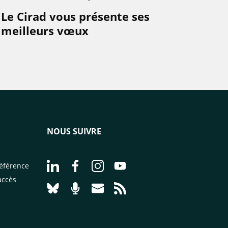
Le Cirad vous présente ses
meilleurs vœux
NOUS SUIVRE
Aller à la page Nous suivre sur LinkedIn - CI
Aller à la page Nous suivre sur Facebo
Aller à la page Nous suivre sur 
Aller à la page Nous suivr
éférence
accès
Aller à la page Nous suivre sur Bluesky - CI
Aller à la page Nourrir le vivant, le po
Aller à la page Nous contacter pa
Aller à la page Flux RSS - 