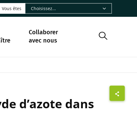
LinkedIn - CIRAD
sur Facebook - CIRAD
vre sur Instagram - CIRAD
suivre sur Youtube - CIRAD
ous suivre sur Bluesky - CIRAD
e Nourrir le vivant, le podcast du Cirad - CIRAD
 page Nous contacter par courriel - CIRAD
à la page Flux RSS - CIRAD
Vous êtes
Collaborer
ître
avec nous
yde d’azote dans