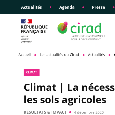
Actualités
Agenda
Presse
Éclairer les politiques
Engagements éthiques
Appui à la di
Responsabili
publiques
scientifique
sociétale
Accueil
Les actualités du Cirad
Actualités
CLIMAT
Climat | La néces
les sols agricoles
RÉSULTATS & IMPACT
4 décembre 2020