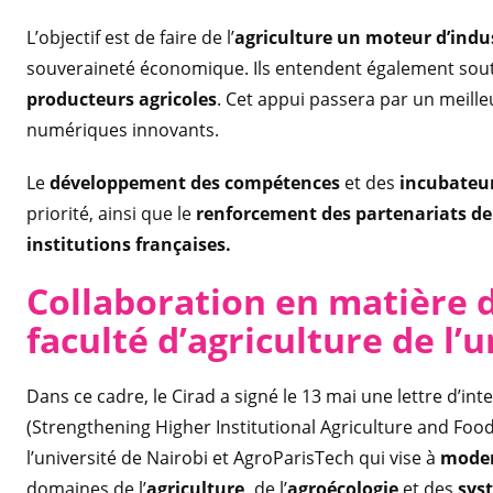
L’objectif est de faire de l’
agriculture un moteur d’indus
souveraineté économique. Ils entendent également sout
producteurs agricoles
. Cet appui passera par un meille
numériques innovants.
Le
développement des compétences
et des
incubateur
priorité, ainsi que le
renforcement des partenariats de
institutions françaises.
Collaboration en matière 
faculté d’agriculture de l’
Dans ce cadre, le Cirad a signé le 13 mai une lettre d’in
(Strengthening Higher Institutional Agriculture and Fo
l’université de Nairobi et AgroParisTech qui vise à
moder
domaines de l’
agriculture,
de l’
agroécologie
et des
sys