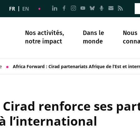
Aller à la page Nous suivre sur 
Aller à la page Nous suivre 
Aller à la page Nous sui
Aller à la page Nous 
Aller à la page N
Aller à la pag
Aller à la
Aller 
FR
EN
Nos activités,
Dans le
Nous
notre impact
monde
conna
plomatie
té
Science et société
Notre histoire
e
Africa Forward : Cirad partenariats Afrique de l’Est et inter
e Cirad renforce ses par
 à l’international