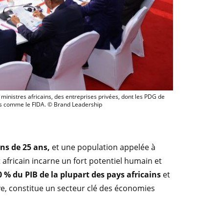
 PDG du Cirad, a assisté à la table ronde sur l’agriculture qui a rassemblé le 12
t ministres africains, des entreprises privées, dont les PDG de
les comme le FIDA. © Brand Leadership
ins de 25 ans,
et une population appelée à
nt africain incarne un fort potentiel humain et
0 % du PIB de la plupart des pays africains
et
e, constitue un secteur clé des économies