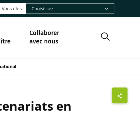
LinkedIn - CIRAD
sur Facebook - CIRAD
vre sur Instagram - CIRAD
suivre sur Youtube - CIRAD
ous suivre sur Bluesky - CIRAD
e Nourrir le vivant, le podcast du Cirad - CIRAD
 page Nous contacter par courriel - CIRAD
à la page Flux RSS - CIRAD
Vous êtes
Collaborer
ître
avec nous
national
tenariats en