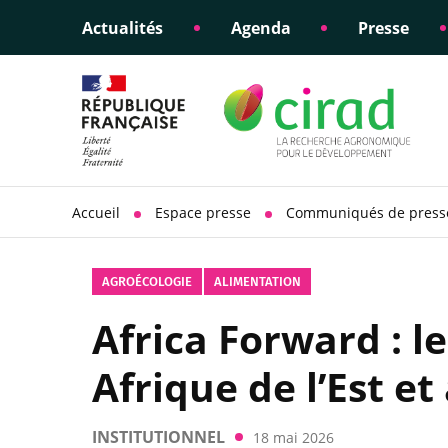
Actualités
Agenda
Presse
Éclairer les politiques
Engagements éthiques
Appui à la di
Responsabili
publiques
scientifique
sociétale
Accueil
Espace presse
Communiqués de press
AGROÉCOLOGIE
ALIMENTATION
Africa Forward : l
Afrique de l’Est et
INSTITUTIONNEL
18 mai 2026