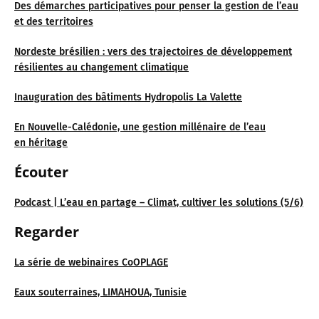
Des démarches participatives pour penser la gestion de l’eau
et des territoires
Nordeste brésilien : vers des trajectoires de développement
résilientes au changement climatique
Inauguration des bâtiments Hydropolis La Valette
En Nouvelle-Calédonie, une gestion millénaire de l’eau
en héritage
É
couter
Podcast | L’eau en partage – Climat, cultiver les solutions (5/6)
Regarder
La série de webinaires CoOPLAGE
Eaux souterraines, LIMAHOUA, Tunisie