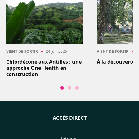
VIENT DE SORTIR
24 juin 2026
VIENT DE SORTIR
1
Chlordécone aux Antilles : une
À la découverte d
approche One Health en
construction
ACCÈS DIRECT
Intranet