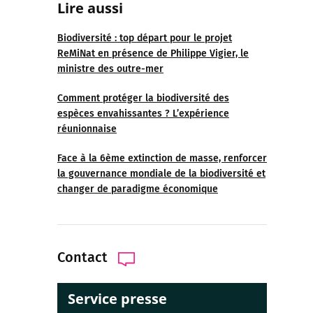
Lire aussi
Biodiversité : top départ pour le projet
ReMiNat en présence de Philippe Vigier, le
ministre des outre-mer
Comment protéger la biodiversité des
espèces envahissantes ? L’expérience
réunionnaise
Face à la 6ème extinction de masse, renforcer
la gouvernance mondiale de la biodiversité et
changer de paradigme économique
Contact
Service presse