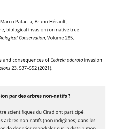
, Marco Patacca, Bruno Hérault,
e, biological invasion) on native tree
Biological Conservation
, Volume 285,
s and consequences of
Cedrela odorata
invasion
asions
23, 537–552 (2021).
sion par des arbres non-natifs ?
atre scientifiques du Cirad ont participé,
es arbres non-natifs (non indigènes) dans les
ses de données mondiales sur la distribution