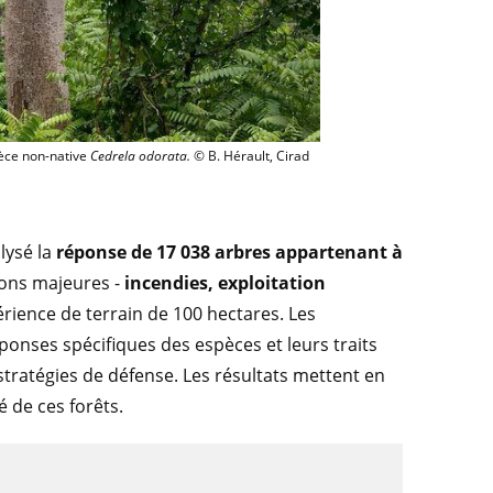
us-bois de la forêt semi-décidue de Téné (Côte d’Ivoire) par l’espèce non-native 
pèce non-native
Cedrela odorata.
© B. Hérault, Cirad
lysé la
réponse de 17 038 arbres appartenant à
ions majeures -
incendies, exploitation
érience de terrain de 100 hectares. Les
ponses spécifiques des espèces et leurs traits
 stratégies de défense. Les résultats mettent en
 de ces forêts.