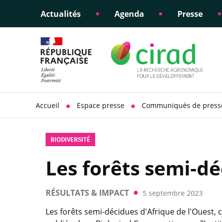
Actualités
Agenda
Presse
Éclairer les politiques
Engagements éthiques
Appui à la di
Responsabili
publiques
scientifique
sociétale
Accueil
Espace presse
Communiqués de press
BIODIVERSITÉ
Les forêts semi-d
RÉSULTATS & IMPACT
5 septembre 2023
Les forêts semi-décidues d'Afrique de l'Ouest,