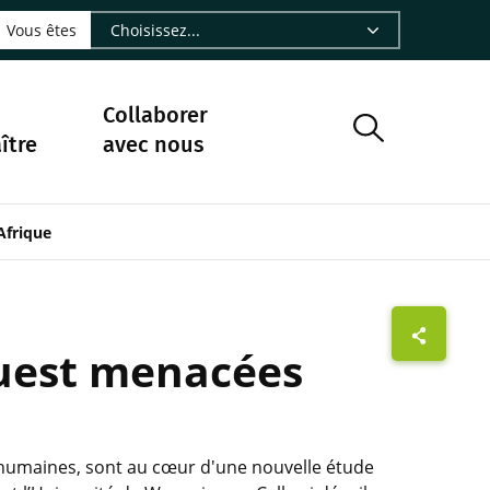
LinkedIn - CIRAD
sur Facebook - CIRAD
vre sur Instagram - CIRAD
suivre sur Youtube - CIRAD
ous suivre sur Bluesky - CIRAD
e Nourrir le vivant, le podcast du Cirad - CIRAD
 page Nous contacter par courriel - CIRAD
à la page Flux RSS - CIRAD
Vous êtes
Collaborer
ître
avec nous
 Afrique
Ouest menacées
és humaines, sont au cœur d'une nouvelle étude