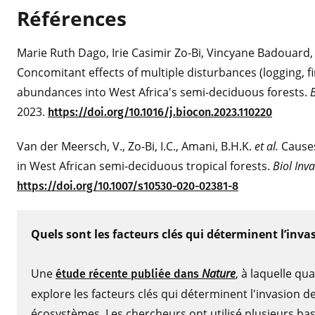
Références
Marie Ruth Dago, Irie Casimir Zo-Bi, Vincyane Badouard
Concomitant effects of multiple disturbances (logging, fir
abundances into West Africa's semi-deciduous forests.
2023.
https://doi.org/10.1016/j.biocon.2023.110220
Van der Meersch, V., Zo-Bi, I.C., Amani, B.H.K.
et al.
Cause
in West African semi-deciduous tropical forests.
Biol Inv
https://doi.org/10.1007/s10530-020-02381-8
Quels sont les facteurs clés qui déterminent l’inva
Une
Nature
, à laquelle qu
étude récente publiée dans
explore les facteurs clés qui déterminent l'invasion d
écosystèmes. Les chercheurs ont utilisé plusieurs ba