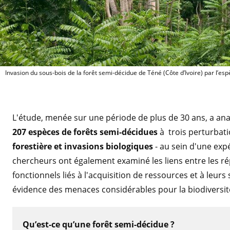
Invasion du so
Invasion du sous-bois de la forêt semi-décidue de Téné (Côte d’Ivoire) par l’es
L'étude, menée sur une période de plus de 30 ans, a ana
207 espèces de forêts semi-décidues
à trois perturbat
forestière et invasions biologiques
- au sein d'une exp
chercheurs ont également examiné les liens entre les ré
fonctionnels liés à l'acquisition de ressources et à leurs
évidence des menaces considérables pour la biodiversité
Qu’est-ce qu’une forêt semi-décidue ?