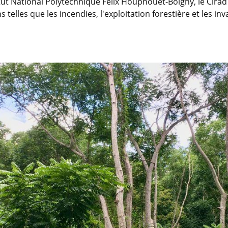
tut National Polytechnique Félix Houphouët-Boigny, le Cirad 
elles que les incendies, l'exploitation forestière et les in