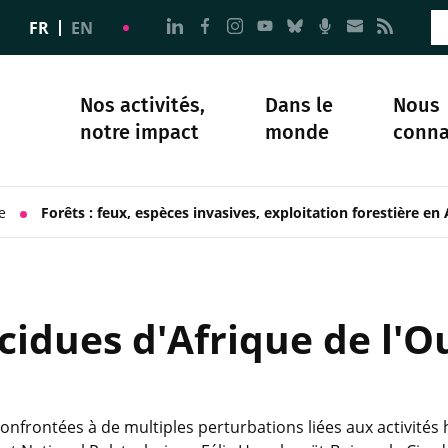
Aller à la page Nous suivre sur 
Aller à la page Nous suivre 
Aller à la page Nous sui
Aller à la page Nous 
Aller à la page N
Aller à la pag
Aller à la
Aller 
FR
EN
Nos activités,
Dans le
Nous
notre impact
monde
conna
plomatie
té
Science et société
Notre histoire
e
Forêts : feux, espèces invasives, exploitation forestière en
écidues d'Afrique de l'
 confrontées à de multiples perturbations liées aux activit