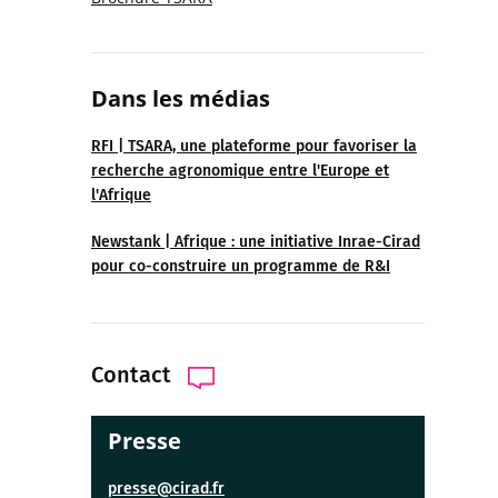
Dans les médias
RFI | TSARA, une plateforme pour favoriser la
recherche agronomique entre l'Europe et
l'Afrique
Newstank | Afrique : une initiative Inrae-Cirad
pour co-construire un programme de R&I
Contact
Presse
presse@cirad.fr