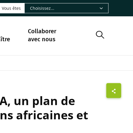
LinkedIn - CIRAD
sur Facebook - CIRAD
vre sur Instagram - CIRAD
suivre sur Youtube - CIRAD
ous suivre sur Bluesky - CIRAD
e Nourrir le vivant, le podcast du Cirad - CIRAD
 page Nous contacter par courriel - CIRAD
à la page Flux RSS - CIRAD
Vous êtes
Collaborer
ître
avec nous
A, un plan de
ns africaines et