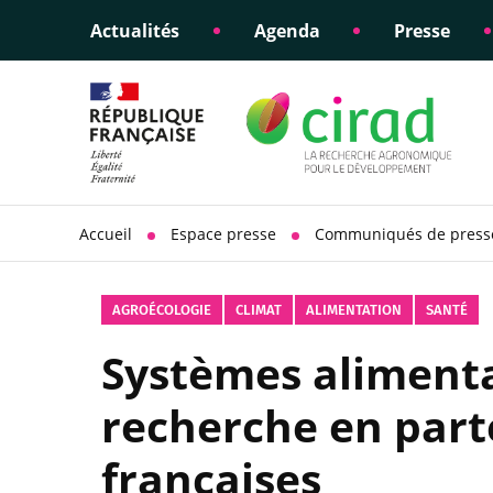
Actualités
Agenda
Presse
Éclairer les politiques
Engagements éthiques
Appui à la di
Responsabili
publiques
scientifique
sociétale
Accueil
Espace presse
Communiqués de press
AGROÉCOLOGIE
CLIMAT
ALIMENTATION
SANTÉ
Systèmes alimentai
recherche en parte
françaises