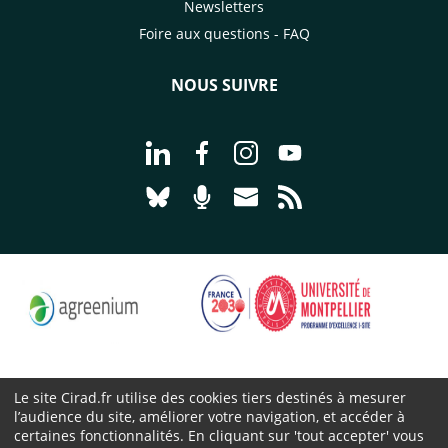
Newsletters
Foire aux questions - FAQ
NOUS SUIVRE
Aller à la page Nous suivre sur Linke
Aller à la page Nous suivre sur
Aller à la page Nous suiv
Aller à la page Nou
Aller à la page Nous suivre sur Blues
Aller à la page Nourrir le vivan
Aller à la page Nous cont
Aller à la page Flux
Le site Cirad.fr utilise des cookies tiers destinés à mesurer
l’audience du site, améliorer votre navigation, et accéder à
Cirad 2026 ©
certaines fonctionnalités. En cliquant sur 'tout accepter' vous
Mentions légales