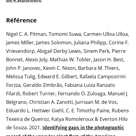
Référence
Nigel C. A. Pitman, Tomomi Suwa, Carmen Ulloa Ulloa,
James Miller, James Solomon, Juliana Philipp, Corine F.
Vriesendorp, Abigail Derby Lewis, Sinem Perk, Pierre
Bonnet, Alexis Joly, Mathias W. Tobler, Jason H. Best,
John P. Janovec, Kevin C. Nixon, Barbara M. Thiers,
Melissa Tulig, Edward E. Gilbert, Rafaela Campostrini
Forzza, Geraldo Zimbrão, Fabiana Luiza Ranzato
Filardi, Robert Turner, Fernando O. Zuloaga, Manuel J.
Belgrano, Christian A. Zanotti, Jurriaan M. de Vos,
Eduardo L. Hettwer Giehl, C. E. Timothy Paine, Rubens
Texeira de Queiroz, Katya Romoleroux & Everton Hilo
de Souza. 2021.
Identifying gaps in the photographic