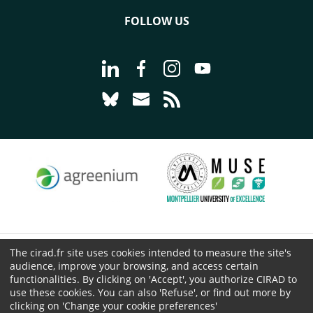
FOLLOW US
Go to page Follow us on LinkedIn - C
Go to page Follow us on Faceb
Go to page Follow us on 
Go to page Follow 
Go to page Follow us on Bluesky - CI
Go to page Contact us - CIRAD
Go to page RSS - CIRAD
The cirad.fr site uses cookies intended to measure the site's
© CIRAD 2026
audience, improve your browsing, and access certain
Legal details
functionalities. By clicking on 'Accept', you authorize CIRAD to
Personal Data Protection
use these cookies. You can also 'Refuse', or find out more by
clicking on 'Change your cookie preferences'
Public procurement