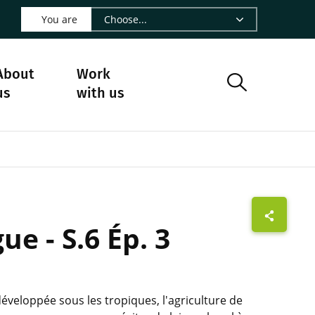
 LinkedIn - CIRAD
s on Facebook - CIRAD
w us on Instagram - CIRAD
ollow us on Youtube - CIRAD
ge Follow us on Bluesky - CIRAD
 page Contact us - CIRAD
o to page RSS - CIRAD
You are
About
Work
us
with us
e - S.6 Ép. 3
éveloppée sous les tropiques, l'agriculture de