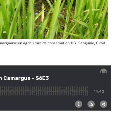
Rizière camarguaise en agriculture de conservation © 
marguaise en agriculture de conservation © Y. Sanguine, Cirad