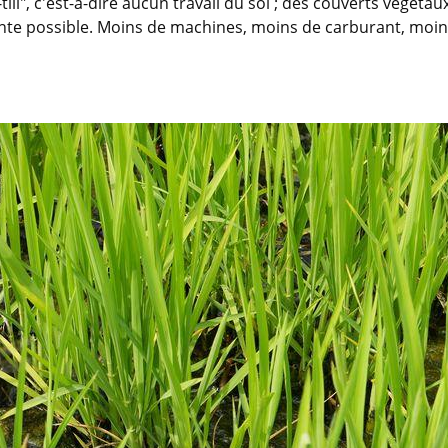
till", c'est-à-dire aucun travail du sol ; des couverts végéta
tante possible. Moins de machines, moins de carburant, moin