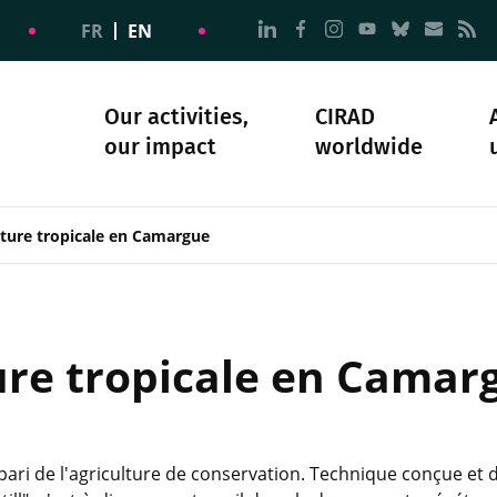
Go to page Follow us on
Go to page Follow u
Go to page Follo
Go to page F
Go to pa
Go to
G
FR
EN
Our activities,
CIRAD
our impact
worldwide
omacy
sibility
Science and society
Our history
lture tropicale en Camargue
ure tropicale en Camargu
pari de l'agriculture de conservation. Technique conçue et d