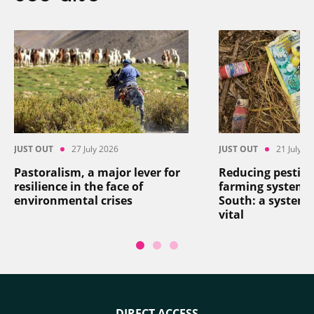
JUST OUT
27 July 2026
JUST OUT
21 July 2
Pastoralism, a major lever for
Reducing pesticid
resilience in the face of
farming systems 
environmental crises
South: a systemi
vital
DIRECT ACCESS