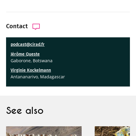
Contact
podcast@cirad.fr
Jérôme Queste
Gaborone, Botswana
Virginie Kockelmann
Antananarivo, Madagascar
See also