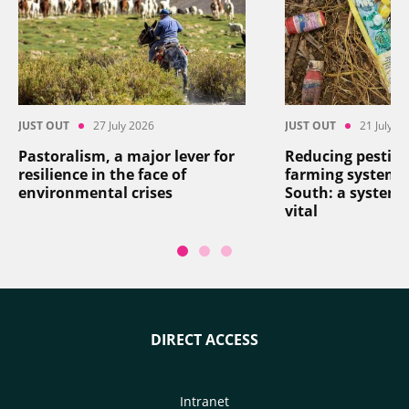
JUST OUT
27 July 2026
JUST OUT
21 July 2
Pastoralism, a major lever for
Reducing pesticid
resilience in the face of
farming systems 
environmental crises
South: a systemi
vital
DIRECT ACCESS
Intranet