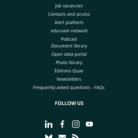
Job vacancies
Contacts and access
Alert platform
eduroam network
Podcast
Document library
Open data portal
Photo library
Éditions Quae
Newsletters
Frequently asked questions - FAQs
FOLLOW US
Go to page Follow us on LinkedIn - C
Go to page Follow us on Faceb
Go to page Follow us on 
Go to page Follow 
Go to page Follow us on Bluesky - CI
Go to page Contact us - CIRAD
Go to page RSS - CIRAD