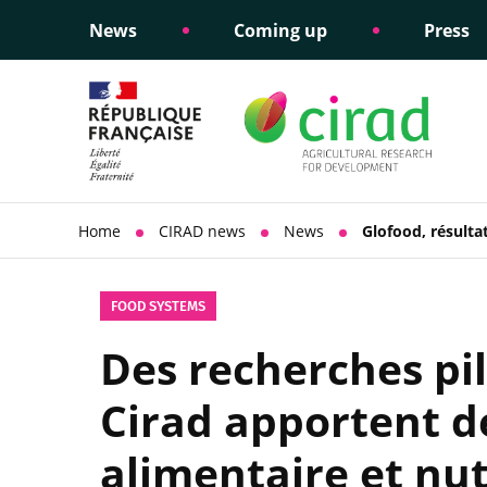
News
Coming up
Press
Informing public policy
Ethical commitments
Science dipl
Social respon
support
policy
Home
CIRAD news
News
Glofood, résulta
FOOD SYSTEMS
Des recherches pi
Cirad apportent de
alimentaire et nu