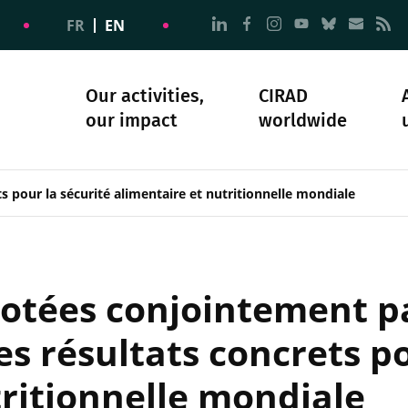
Go to page Follow us on
Go to page Follow u
Go to page Follo
Go to page F
Go to pa
Go to
G
FR
EN
Our activities,
CIRAD
our impact
worldwide
omacy
sibility
Science and society
Our history
ts pour la sécurité alimentaire et nutritionnelle mondiale
lotées conjointement pa
s résultats concrets po
tritionnelle mondiale