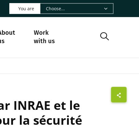
 LinkedIn - CIRAD
s on Facebook - CIRAD
w us on Instagram - CIRAD
ollow us on Youtube - CIRAD
ge Follow us on Bluesky - CIRAD
 page Contact us - CIRAD
o to page RSS - CIRAD
You are
About
Work
us
with us
r INRAE et le
ur la sécurité