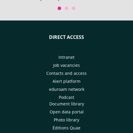
Conference of the Parties. With
Kyoto for the 32n
the participation of CIRAD.
Horticultural Cong
DIRECT ACCESS
Intranet
Job vacancies
Contacts and access
Alert platform
eduroam network
Podcast
Document library
Open data portal
Photo library
Éditions Quae