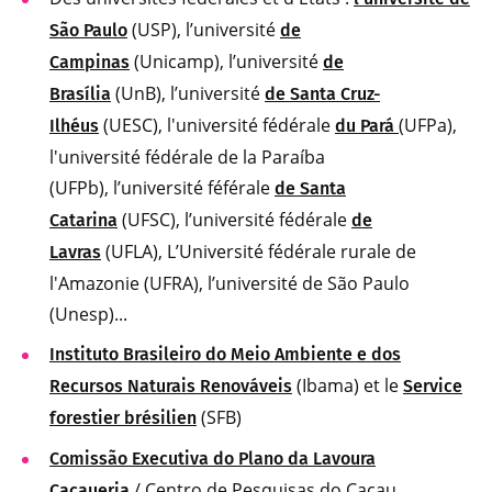
(USP), l’université
São Paulo
de
(Unicamp), l’université
Campinas
de
(UnB), l’université
Brasília
de Santa Cruz-
(UESC), l'université fédérale
(UFPa),
Ilhéus
du Pará
l'université fédérale de la Paraíba
(UFPb), l’université féférale
de Santa
(UFSC), l’université fédérale
Catarina
de
(UFLA), L’Université fédérale rurale de
Lavras
l'Amazonie (UFRA), l’université de São Paulo
(Unesp)...
Instituto Brasileiro do Meio Ambiente e dos
(Ibama) et le
Recursos Naturais Renováveis
Service
(SFB)
forestier brésilien
Comissão Executiva do Plano da Lavoura
/ Centro de Pesquisas do Cacau
Cacaueria