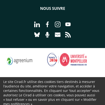
NOUS SUIVRE
Aller à la page Nous suivre sur Linke
Aller à la page Nous suivre sur
Aller à la page Nous suiv
Aller à la page Nou
Aller à la page Nous suivre sur Blues
Aller à la page Nourrir le vivan
Aller à la page Nous cont
Aller à la page Flux
Le site Cirad.fr utilise des cookies tiers destinés à mesurer
l’audience du site, améliorer votre navigation, et accéder à
Cirad 2026 ©
certaines fonctionnalités. En cliquant sur 'tout accepter' vous
Mentions légales
autorisez Le Cirad à utiliser ces cookies, vous pouvez aussi
Protection des données personnelles
« tout refuser » ou en savoir plus en cliquant sur « Modifier
mes préférences »