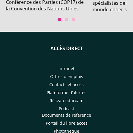
Conférence des Parties (COP17) de
spécialistes de l'
la Convention des Nations Unies
monde entier se r
sur la lutte contre la
pour la 32e éditi
désertification (UNCCD). Avec la
international d'ho
participation du CIRAD.
ACCÈS DIRECT
Intranet
Offres d'emplois
Contacts et accès
Plateforme d’alertes
Réseau eduroam
Podcast
Documents de référence
Portail du libre accès
Photothèque