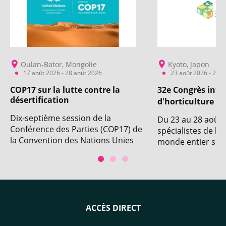
Oulan-Bator, Mongolie
Kyoto, Japon
17 août 2026 - 28 août 2026
23 août 2026 - 28 a
COP17 sur la lutte contre la
32e Congrès inte
désertification
d'horticulture
Dix-septième session de la
Du 23 au 28 août 
Conférence des Parties (COP17) de
spécialistes de l'
la Convention des Nations Unies
monde entier se r
sur la lutte contre la
pour la 32e éditi
désertification (UNCCD). Avec la
international d'ho
participation du CIRAD.
ACCÈS DIRECT