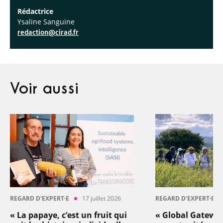
Rédactrice
Ysaline Sanguine
redaction@cirad.fr
Voir aussi
REGARD D'EXPERT·E
17 juillet 2026
REGARD D'EXPERT·E
« La papaye, c’est un fruit qui
« Global Gatewa