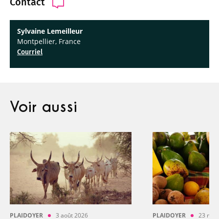
Contact
Sylvaine Lemeilleur
Montpellier, France
Courriel
Voir aussi
PLAIDOYER
3 août 2026
PLAIDOYER
23 mai