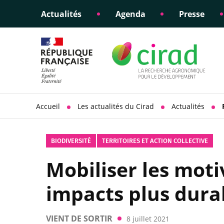
Actualités
Agenda
Presse
Éclairer les politiques
Engagements éthiques
Appui à la di
Responsabili
publiques
scientifique
sociétale
Accueil
Les actualités du Cirad
Actualités
BIODIVERSITÉ
TERRITOIRES ET ACTION COLLECTIVE
Mobiliser les moti
impacts plus dura
VIENT DE SORTIR
8 juillet 2021