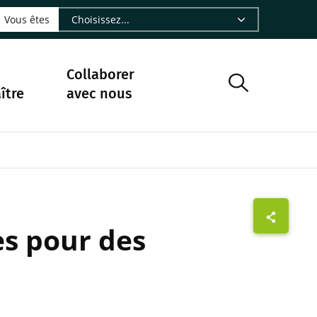
LinkedIn - CIRAD
sur Facebook - CIRAD
vre sur Instagram - CIRAD
suivre sur Youtube - CIRAD
ous suivre sur Bluesky - CIRAD
e Nourrir le vivant, le podcast du Cirad - CIRAD
 page Nous contacter par courriel - CIRAD
à la page Flux RSS - CIRAD
Vous êtes
Collaborer
ître
avec nous
es pour des