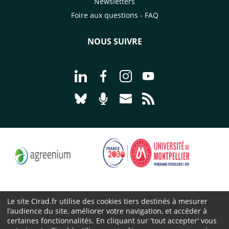
Newsletters
Foire aux questions - FAQ
NOUS SUIVRE
Aller à la page Nous suivre sur Linke
Aller à la page Nous suivre sur
Aller à la page Nous suiv
Aller à la page Nou
Aller à la page Nous suivre sur Blues
Aller à la page Nourrir le vivan
Aller à la page Nous cont
Aller à la page Flux
Le site Cirad.fr utilise des cookies tiers destinés à mesurer
l’audience du site, améliorer votre navigation, et accéder à
Cirad 2026 ©
certaines fonctionnalités. En cliquant sur 'tout accepter' vous
Mentions légales