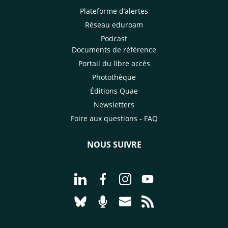
Plateforme d’alertes
Réseau eduroam
Podcast
Documents de référence
Portail du libre accès
Photothèque
Éditions Quae
Newsletters
Foire aux questions - FAQ
NOUS SUIVRE
Aller à la page Nous suivre sur Linke
Aller à la page Nous suivre sur
Aller à la page Nous suiv
Aller à la page Nou
Aller à la page Nous suivre sur Blues
Aller à la page Nourrir le vivan
Aller à la page Nous cont
Aller à la page Flux