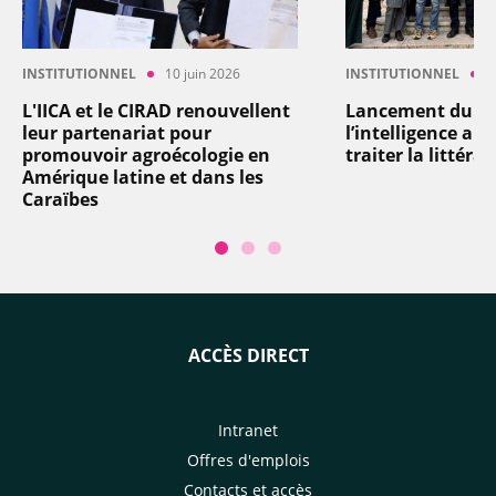
INSTITUTIONNEL
10 juin 2026
INSTITUTIONNEL
8
L'IICA et le CIRAD renouvellent
Lancement du pro
leur partenariat pour
l’intelligence arti
promouvoir agroécologie en
traiter la littéra
Amérique latine et dans les
Caraïbes
ACCÈS DIRECT
Intranet
Offres d'emplois
Contacts et accès