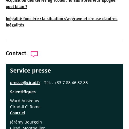
Acquisition des terres agricoles : 10 ans après leur apogée,
quel bilan ?
Inégalité foncière : la situation s’aggrave et creuse d’autres
inégalités
Contact
Service presse
- Tél. : +33 7 88 46 82 85
presse@cirad.fr
Scientifiques
Ward Anseeuw
Cirad-ILC, Rome
Courriel
Jérémy Bourgoin
Cirad, Montpellier