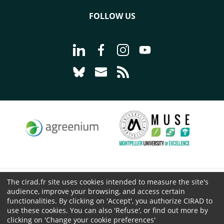
FOLLOW US
Go to page Follow us on LinkedIn - C
Go to page Follow us on Faceb
Go to page Follow us on 
Go to page Follow 
Go to page Follow us on Bluesky - CI
Go to page Contact us - CIRAD
Go to page RSS - CIRAD
The cirad.fr site uses cookies intended to measure the site's
© CIRAD 2026
audience, improve your browsing, and access certain
Legal details
functionalities. By clicking on 'Accept', you authorize CIRAD to
use these cookies. You can also 'Refuse', or find out more by
Personal Data Protection
clicking on 'Change your cookie preferences'