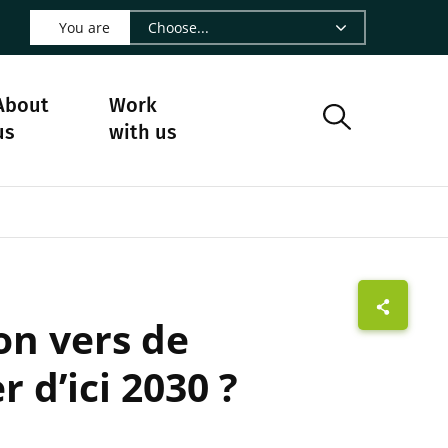
 LinkedIn - CIRAD
s on Facebook - CIRAD
w us on Instagram - CIRAD
ollow us on Youtube - CIRAD
ge Follow us on Bluesky - CIRAD
 page Contact us - CIRAD
o to page RSS - CIRAD
You are
About
Work
us
with us
on vers de
d’ici 2030 ?