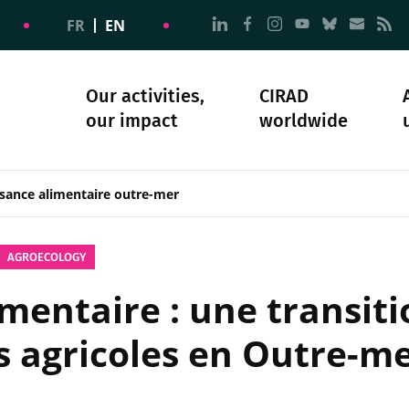
Go to page Follow us on
Go to page Follow u
Go to page Follo
Go to page F
Go to pa
Go to
G
FR
EN
Our activities,
CIRAD
our impact
worldwide
omacy
sibility
Science and society
Our history
sance alimentaire outre-mer
AGROECOLOGY
mentaire : une transiti
agricoles en Outre-mer 