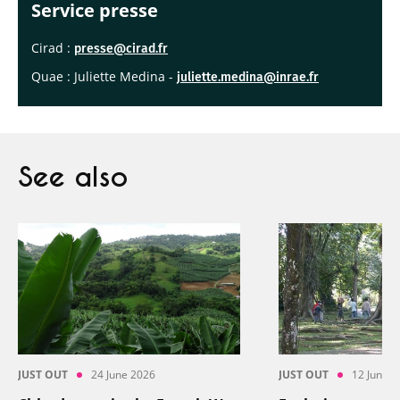
Service presse
Cirad :
presse@cirad.fr
Quae : Juliette Medina -
juliette.medina@inrae.fr
See also
JUST OUT
24 June 2026
JUST OUT
12 June 2