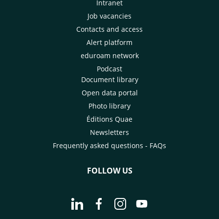
Intranet
Job vacancies
Contacts and access
Alert platform
eduroam network
Podcast
Document library
Open data portal
Photo library
Éditions Quae
Newsletters
Frequently asked questions - FAQs
FOLLOW US
Go to page Follow us on LinkedIn - C
Go to page Follow us on Faceb
Go to page Follow us on 
Go to page Follow 