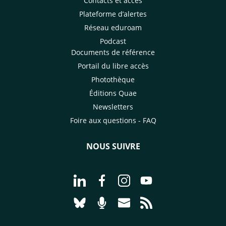
Contacts et accès
Plateforme d’alertes
Réseau eduroam
Podcast
Documents de référence
Portail du libre accès
Photothèque
Éditions Quae
Newsletters
Foire aux questions - FAQ
NOUS SUIVRE
Aller à la page Nous suivre sur Linke
Aller à la page Nous suivre sur
Aller à la page Nous suiv
Aller à la page Nou
Aller à la page Nous suivre sur Blues
Aller à la page Nourrir le vivan
Aller à la page Nous cont
Aller à la page Flux