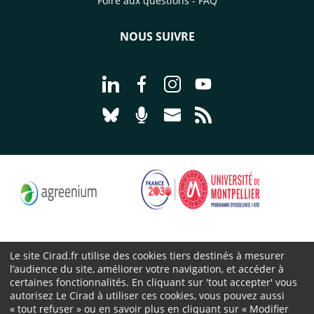
Foire aux questions - FAQ
NOUS SUIVRE
Aller à la page Nous suivre sur Linke
Aller à la page Nous suivre sur
Aller à la page Nous suiv
Aller à la page Nou
Aller à la page Nous suivre sur Blues
Aller à la page Nourrir le vivan
Aller à la page Nous cont
Aller à la page Flux
Le site Cirad.fr utilise des cookies tiers destinés à mesurer
l’audience du site, améliorer votre navigation, et accéder à
Cirad 2026 ©
certaines fonctionnalités. En cliquant sur 'tout accepter' vous
Mentions légales
autorisez Le Cirad à utiliser ces cookies, vous pouvez aussi
« tout refuser » ou en savoir plus en cliquant sur « Modifier
Protection des données personnelles