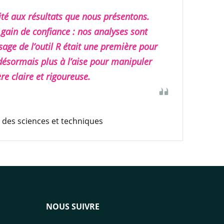
ité aux résultats que nous présentons.
 gain de confiance : nos analyses sont
sage de l’outil R était une première pour
 désormais plus à l’aise pour manipuler
re claire et rigoureuse.
 des sciences et techniques
NOUS SUIVRE