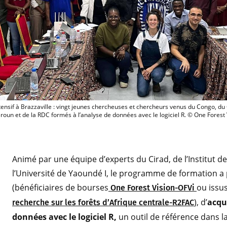
Atelier intensif à Brazzaville : vingt j
tensif à Brazzaville : vingt jeunes chercheuses et chercheurs venus du Congo, du
oun et de la RDC formés à l’analyse de données avec le logiciel R. © One Forest 
Animé par une équipe d’experts du Cirad, de l’Institut 
l’Université de Yaoundé I, le programme de formation a
(bénéficiaires de bourses
ou issu
O
ne Forest Vision-OFVi
), d’
acqu
recherche sur les forêts d’Afrique centrale-R2FAC
données avec le logiciel R,
un outil de référence dans la