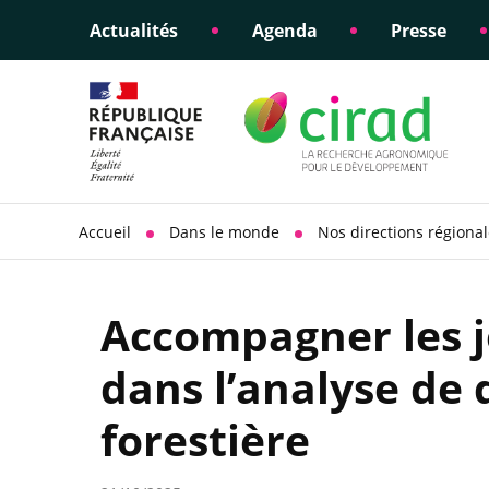
Actualités
Agenda
Presse
Éclairer les politiques
Engagements éthiques
Appui à la di
Responsabili
publiques
scientifique
sociétale
Accueil
Dans le monde
Nos directions régiona
Accompagner les j
dans l’analyse de
forestière