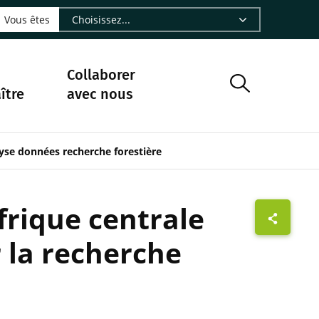
LinkedIn - CIRAD
sur Facebook - CIRAD
vre sur Instagram - CIRAD
suivre sur Youtube - CIRAD
ous suivre sur Bluesky - CIRAD
e Nourrir le vivant, le podcast du Cirad - CIRAD
 page Nous contacter par courriel - CIRAD
à la page Flux RSS - CIRAD
Vous êtes
Collaborer
ître
avec nous
yse données recherche forestière
frique centrale
 la recherche