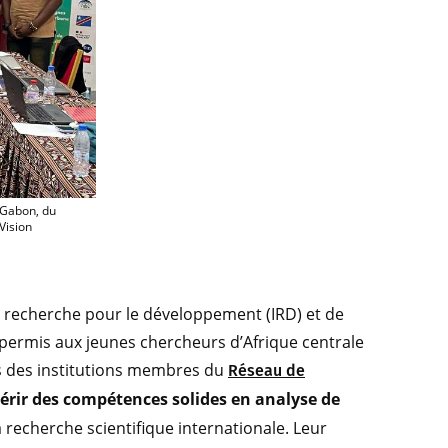
eunes chercheuses et chercheurs venus du Congo, du Gabon, du Cameroun et de la R
 Gabon, du
Vision
de recherche pour le développement (IRD) et de
 permis aux jeunes chercheurs d’Afrique centrale
s des institutions membres du
Réseau de
érir des compétences solides en analyse de
 recherche scientifique internationale. Leur