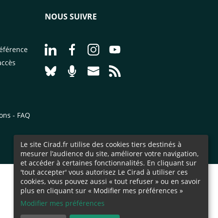
NOUS SUIVRE
Aller à la page Nous suivre sur LinkedIn - CI
Aller à la page Nous suivre sur Facebo
Aller à la page Nous suivre sur 
Aller à la page Nous suivr
éférence
accès
Aller à la page Nous suivre sur Bluesky - CI
Aller à la page Nourrir le vivant, le po
Aller à la page Nous contacter pa
Aller à la page Flux RSS - 
ions - FAQ
Le site Cirad.fr utilise des cookies tiers destinés à
mesurer l’audience du site, améliorer votre navigation,
et accéder à certaines fonctionnalités. En cliquant sur
'tout accepter' vous autorisez Le Cirad à utiliser ces
cookies, vous pouvez aussi « tout refuser » ou en savoir
plus en cliquant sur « Modifier mes préférences »
Modifier mes préférences