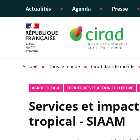
Actualités
Agenda
Presse
Éclairer les politiques
Engagements éthiques
Appui à la di
Responsabili
publiques
scientifique
sociétale
Accueil
Dans le monde
Cirad dans le monde
AGROÉCOLOGIE
TERRITOIRES ET ACTION COLLECTIVE
Services et impact
tropical - SIAAM