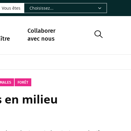
LinkedIn - CIRAD
sur Facebook - CIRAD
vre sur Instagram - CIRAD
suivre sur Youtube - CIRAD
ous suivre sur Bluesky - CIRAD
e Nourrir le vivant, le podcast du Cirad - CIRAD
 page Nous contacter par courriel - CIRAD
à la page Flux RSS - CIRAD
Vous êtes
Collaborer
ître
avec nous
IMALES
FORÊT
s en milieu