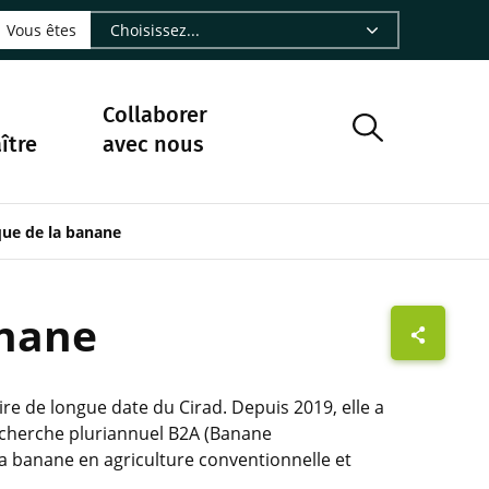
LinkedIn - CIRAD
sur Facebook - CIRAD
vre sur Instagram - CIRAD
suivre sur Youtube - CIRAD
ous suivre sur Bluesky - CIRAD
e Nourrir le vivant, le podcast du Cirad - CIRAD
 page Nous contacter par courriel - CIRAD
à la page Flux RSS - CIRAD
Vous êtes
Collaborer
ître
avec nous
que de la banane
anane
re de longue date du Cirad. Depuis 2019, elle a
echerche pluriannuel B2A (Banane
 la banane en agriculture conventionnelle et