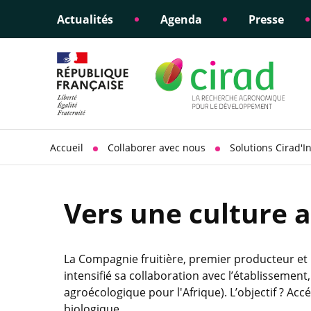
Actualités
Agenda
Presse
Éclairer les politiques
Engagements éthiques
Appui à la di
Responsabili
publiques
scientifique
sociétale
Accueil
Collaborer avec nous
Solutions Cirad'I
Vers une culture 
La Compagnie fruitière, premier producteur et 
intensifié sa collaboration avec l’établissem
agroécologique pour l'Afrique). L’objectif ? Acc
biologique.