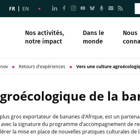
Aller à la page Nous suivre sur 
Aller à la page Nous suivre 
Aller à la page Nous sui
Aller à la page Nous 
Aller à la page N
Aller à la pag
Aller à la
Aller 
FR
EN
Nos activités,
Dans le
Nous
notre impact
monde
conna
plomatie
té
Science et société
Notre histoire
nnov
Retours d'expériences
Vers une culture agroécologi
agroécologique de la b
plus gros exportateur de bananes d’Afrique, est un partenai
ent, avec la signature du programme d’accompagnement de r
élérer la mise en place de nouvelles pratiques culturales de