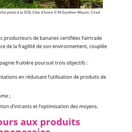
Bananiers et arachis pintoï à la SCB, Côte d'Ivoire
his pintoï à la SCB, Côte d'Ivoire © M Gonthier-Maurin, Cirad
os producteurs de bananes certifiées Fairtrade
e de la fragilité de son environnement, couplée
agnie fruitière poursuit trois objectifs :
tions en réduisant l’utilisation de produits de
sme ;
ation d’intrants et l’optimisation des moyens.
cours aux produits
bananeraies