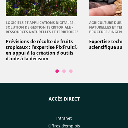
LOGICIELS ET APPLICATIONS DIGITALES -
AGRICULTURE DURABL
SOLUTION DE GESTION TERRITORIALE -
NATURELLES ET TERRIT
RESSOURCES NATURELLES ET TERRITOIRES
PROCÉDÉS / INGÉNIER
Prévisions de récolte de fruits
Expertise techni
tropicaux : l’expertise PixFruit®
scientifique sur 
en appui à la création d’outils
d’aide à la décision
ACCÈS DIRECT
Intranet
Offres d'emplois