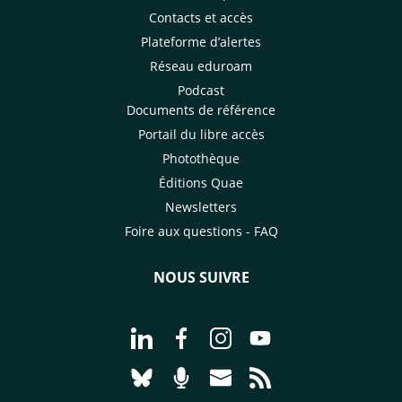
Contacts et accès
Plateforme d’alertes
Réseau eduroam
Podcast
Documents de référence
Portail du libre accès
Photothèque
Éditions Quae
Newsletters
Foire aux questions - FAQ
NOUS SUIVRE
Aller à la page Nous suivre sur Linke
Aller à la page Nous suivre sur
Aller à la page Nous suiv
Aller à la page Nou
Aller à la page Nous suivre sur Blues
Aller à la page Nourrir le vivan
Aller à la page Nous cont
Aller à la page Flux