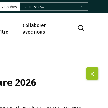
LinkedIn - CIRAD
sur Facebook - CIRAD
vre sur Instagram - CIRAD
suivre sur Youtube - CIRAD
ous suivre sur Bluesky - CIRAD
e Nourrir le vivant, le podcast du Cirad - CIRAD
 page Nous contacter par courriel - CIRAD
à la page Flux RSS - CIRAD
Vous êtes
Collaborer
ître
avec nous
ure 2026
aris sur le thème "Pastoralisme, une richesse