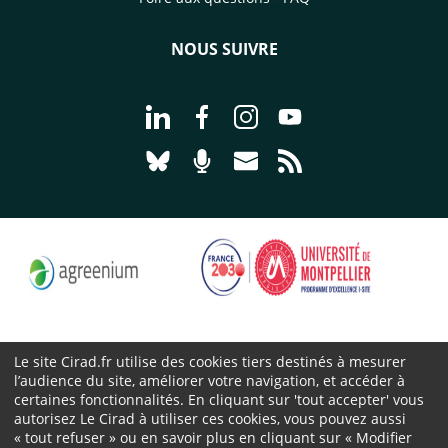
NOUS SUIVRE
Aller à la page Nous suivre sur Linke
Aller à la page Nous suivre sur
Aller à la page Nous suiv
Aller à la page Nou
Aller à la page Nous suivre sur Blues
Aller à la page Nourrir le vivan
Aller à la page Nous cont
Aller à la page Flux
Le site Cirad.fr utilise des cookies tiers destinés à mesurer
l’audience du site, améliorer votre navigation, et accéder à
Cirad 2026 ©
certaines fonctionnalités. En cliquant sur 'tout accepter' vous
Mentions légales
autorisez Le Cirad à utiliser ces cookies, vous pouvez aussi
« tout refuser » ou en savoir plus en cliquant sur « Modifier
Protection des données personnelles