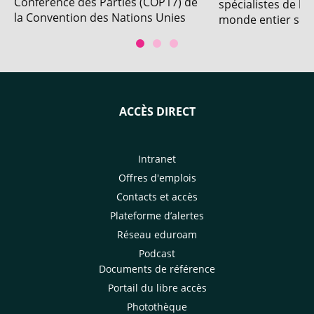
Conférence des Parties (COP17) de
spécialistes de l'
la Convention des Nations Unies
monde entier se r
sur la lutte contre la
pour la 32e éditi
désertification (UNCCD). Avec la
international d'ho
participation du CIRAD.
ACCÈS DIRECT
Intranet
Offres d'emplois
Contacts et accès
Plateforme d’alertes
Réseau eduroam
Podcast
Documents de référence
Portail du libre accès
Photothèque