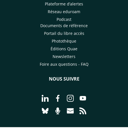
Plateforme d’alertes
Réseau eduroam
Podcast
Documents de référence
Portail du libre accès
Photothèque
Éditions Quae
Newsletters
Foire aux questions - FAQ
NOUS SUIVRE
Aller à la page Nous suivre sur Linke
Aller à la page Nous suivre sur
Aller à la page Nous suiv
Aller à la page Nou
Aller à la page Nous suivre sur Blues
Aller à la page Nourrir le vivan
Aller à la page Nous cont
Aller à la page Flux