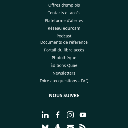
Offres d'emplois
Contacts et accès
Plateforme d’alertes
Réseau eduroam
Podcast
Documents de référence
Portail du libre accès
Photothèque
Éditions Quae
Newsletters
Foire aux questions - FAQ
NOUS SUIVRE
Aller à la page Nous suivre sur Linke
Aller à la page Nous suivre sur
Aller à la page Nous suiv
Aller à la page Nou
Aller à la page Nous suivre sur Blues
Aller à la page Nourrir le vivan
Aller à la page Nous cont
Aller à la page Flux