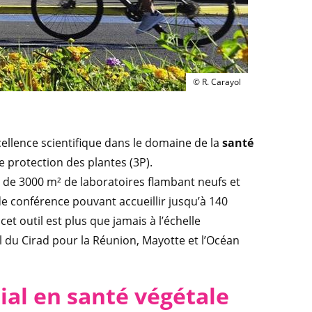
Le pôle de protection des
© R. Carayol
cellence scientifique dans le domaine de la
santé
e protection des plantes (3P).
de 3000 m² de laboratoires flambant neufs et
de conférence pouvant accueillir jusqu’à 140
t outil est plus que jamais à l’échelle
nal du Cirad pour la Réunion, Mayotte et l’Océan
ial en santé végétale