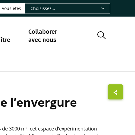
LinkedIn - CIRAD
sur Facebook - CIRAD
vre sur Instagram - CIRAD
suivre sur Youtube - CIRAD
ous suivre sur Bluesky - CIRAD
e Nourrir le vivant, le podcast du Cirad - CIRAD
 page Nous contacter par courriel - CIRAD
à la page Flux RSS - CIRAD
Vous êtes
Collaborer
ître
avec nous
de l’envergure
s de 3000 m², cet espace d’expérimentation