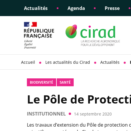
Actualités
Agenda
Presse
Éclairer les politiques
Engagements éthiques
Appui à la di
Responsabili
publiques
scientifique
sociétale
Accueil
Les actualités du Cirad
Actualités
BIODIVERSITÉ
SANTÉ
Le Pôle de Protect
INSTITUTIONNEL
14 septembre 2020
Les travaux d’extension du Pôle de protection 