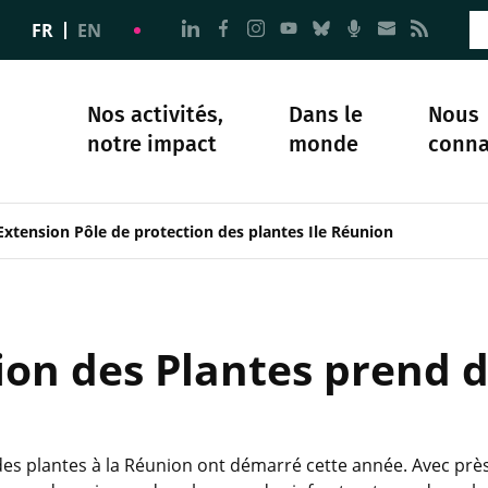
Aller à la page Nous suivre sur 
Aller à la page Nous suivre 
Aller à la page Nous sui
Aller à la page Nous 
Aller à la page N
Aller à la pag
Aller à la
Aller 
FR
EN
Nos activités,
Dans le
Nous
notre impact
monde
conna
plomatie
té
Science et société
Notre histoire
Extension Pôle de protection des plantes Ile Réunion
ion des Plantes prend 
des plantes à la Réunion ont démarré cette année. Avec prè