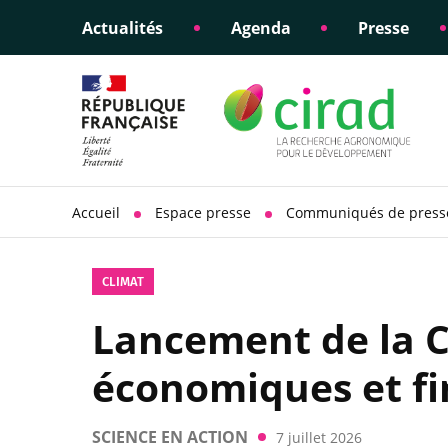
Actualités
Agenda
Presse
Éclairer les politiques
Engagements éthiques
Appui à la di
Responsabili
publiques
scientifique
sociétale
Accueil
Espace presse
Communiqués de press
CLIMAT
Lancement de la C
économiques et fin
SCIENCE EN ACTION
7 juillet 2026