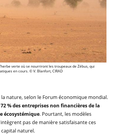
e par un vent de sable en saison sèche. En saison des pluies, la région est recou
d’herbe verte où se nourriront les troupeaux de Zébus, qui
atiques en cours. © V. Blanfort, CIRAD
 la nature, selon le Forum économique mondial.
e
72 % des entreprises non financières de la
ce écosystémique
. Pourtant, les modèles
intègrent pas de manière satisfaisante ces
capital naturel.