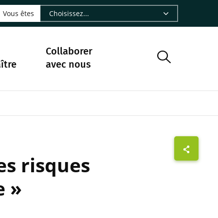
LinkedIn - CIRAD
sur Facebook - CIRAD
vre sur Instagram - CIRAD
suivre sur Youtube - CIRAD
ous suivre sur Bluesky - CIRAD
e Nourrir le vivant, le podcast du Cirad - CIRAD
 page Nous contacter par courriel - CIRAD
à la page Flux RSS - CIRAD
Vous êtes
Collaborer
ître
avec nous
es risques
e »