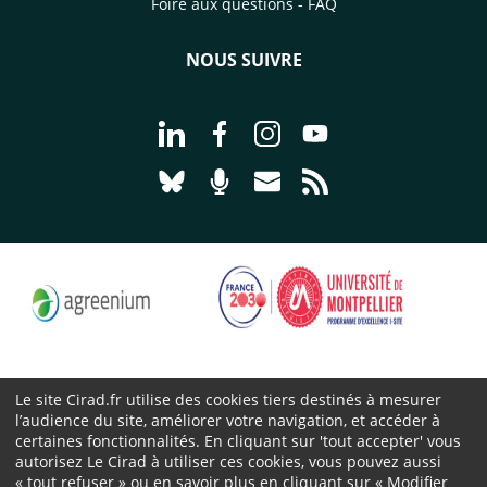
Foire aux questions - FAQ
NOUS SUIVRE
Aller à la page Nous suivre sur Linke
Aller à la page Nous suivre sur
Aller à la page Nous suiv
Aller à la page Nou
Aller à la page Nous suivre sur Blues
Aller à la page Nourrir le vivan
Aller à la page Nous cont
Aller à la page Flux
Le site Cirad.fr utilise des cookies tiers destinés à mesurer
l’audience du site, améliorer votre navigation, et accéder à
Cirad 2026 ©
certaines fonctionnalités. En cliquant sur 'tout accepter' vous
Mentions légales
autorisez Le Cirad à utiliser ces cookies, vous pouvez aussi
« tout refuser » ou en savoir plus en cliquant sur « Modifier
Protection des données personnelles