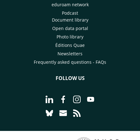
eduroam network
Podcast
Document library
Open data portal
Photo library
Éditions Quae
Newsletters
Frequently asked questions - FAQs
FOLLOW US
Go to page Follow us on LinkedIn - C
Go to page Follow us on Faceb
Go to page Follow us on 
Go to page Follow 
Go to page Follow us on Bluesky - CI
Go to page Contact us - CIRAD
Go to page RSS - CIRAD