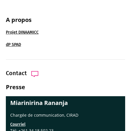
A propos
Projet DINAAMICC
dP SPAD
Contact
Presse
Miarinirina Rananja
Chargée de communication, CIRAD
Courriel
Tél: +261 34 18 502 23