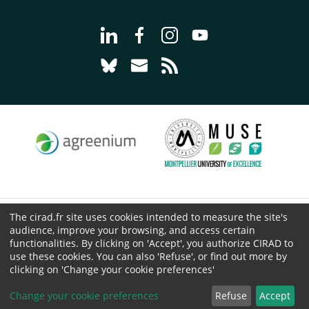
Go to page Follow us on LinkedIn - C
Go to page Follow us on Faceb
Go to page Follow us on 
Go to page Follow 
Go to page Follow us on Bluesky - CI
Go to page Contact us - CIRAD
Go to page RSS - CIRAD
The cirad.fr site uses cookies intended to measure the site's
© CIRAD 2026
audience, improve your browsing, and access certain
Legal details
functionalities. By clicking on 'Accept', you authorize CIRAD to
use these cookies. You can also 'Refuse', or find out more by
Personal Data Protection
clicking on 'Change your cookie preferences'
Public procurement
Cookies
Change your cookie preferences
Refuse
Accept