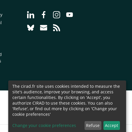
Go to page Follow us on LinkedIn - CIRAD
Go to page Follow us on Facebook - C
Go to page Follow us on Instagr
Go to page Follow us on Y
ry
l
Go to page Follow us on Bluesky - CIRAD
Go to page Contact us - CIRAD
Go to page RSS - CIRAD
d
s
The cirad.fr site uses cookies intended to measure the
site's audience, improve your browsing, and access
certain functionalities. By clicking on 'Accept', you
authorize CIRAD to use these cookies. You can also
'Refuse', or find out more by clicking on 'Change your
cookie preferences'
Change your cookie preferences
Refuse
Accept