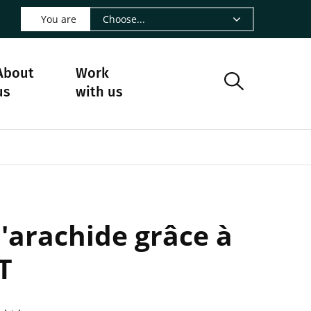
 LinkedIn - CIRAD
s on Facebook - CIRAD
w us on Instagram - CIRAD
ollow us on Youtube - CIRAD
ge Follow us on Bluesky - CIRAD
 page Contact us - CIRAD
o to page RSS - CIRAD
You are
About
Work
us
with us
'arachide grâce à
T