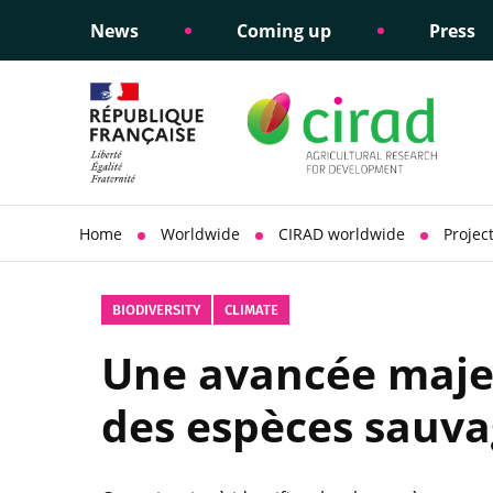
News
Coming up
Press
Informing public policy
Ethical commitments
Science dipl
Social respon
support
policy
Home
Worldwide
CIRAD worldwide
Projec
BIODIVERSITY
CLIMATE
Une avancée majeu
des espèces sauv