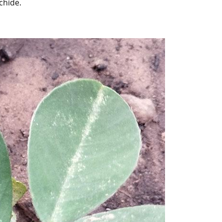
chide.