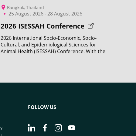
Bangkok, Thailand
25 August 2026 - 28 August 2026
2026 ISESSAH Conference
2026 International Socio-Economic, Socio-
Cultural, and Epidemiological Sciences for
Animal Health (ISESSAH) Conference. With the
participation of CIRAD.
FOLLOW US
Go to page Follow us on LinkedIn - CIRAD
Go to page Follow us on Facebook - C
Go to page Follow us on Instagr
Go to page Follow us on Y
ry
l