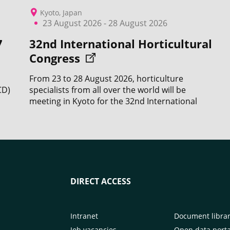
Kyoto, Japan
23 August 2026 - 28 August 2026
7
32nd International Horticultural
Congress
From 23 to 28 August 2026, horticulture
CD)
specialists from all over the world will be
meeting in Kyoto for the 32nd International
Horticultural Congress (IHC).
DIRECT ACCESS
Intranet
Document libra
Job vacancies
Open data porta