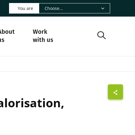
 LinkedIn - CIRAD
s on Facebook - CIRAD
w us on Instagram - CIRAD
ollow us on Youtube - CIRAD
ge Follow us on Bluesky - CIRAD
 page Contact us - CIRAD
o to page RSS - CIRAD
You are
About
Work
us
with us
lorisation,