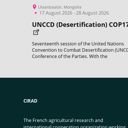
Ulaanbaatar, Mongolia
17 August 2026 - 28 August 2026
UNCCD (Desertification) COP1
Seventeenth session of the United Nations
Convention to Combat Desertification (UNC
Conference of the Parties. With the
participation of CIRAD.
CIRAD
The French agricultural research and
international cooperation organization working