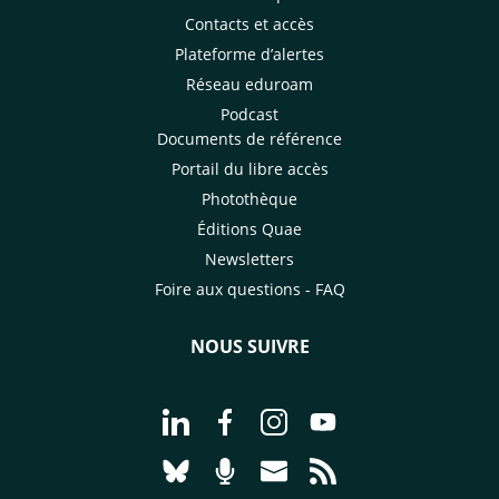
Contacts et accès
Plateforme d’alertes
Réseau eduroam
Podcast
Documents de référence
Portail du libre accès
Photothèque
Éditions Quae
Newsletters
Foire aux questions - FAQ
NOUS SUIVRE
Aller à la page Nous suivre sur Linke
Aller à la page Nous suivre sur
Aller à la page Nous suiv
Aller à la page Nou
Aller à la page Nous suivre sur Blues
Aller à la page Nourrir le vivan
Aller à la page Nous cont
Aller à la page Flux