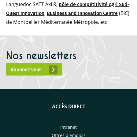
Languedoc SATT AxLR,
pôle de compétitivité Agri Sud-
,
(BIC)
Ouest Innovation
Business and Innovation Centre
de Montpellier Méditerranée Métropole, etc.
Nos newsletters
Abonnez-vous
ACCÈS DIRECT
Intranet
Offres d'emplois