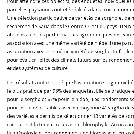
Pour atteindre ces objectifs, des enquêtes individuelles
parcelles paysannes ont été réalisés dans trois commun
Une sélection participative de variétés de sorgho et de n
recherche de Saria dans le Centre-Ouest du pays. Deux 
afin d’évaluer les performances agronomiques des variét
association avec une même variété de niébé d’une part, e
association avec une même variété de sorgho. Enfin, le mo
pour évaluer l’effet des climats futurs sur les rendemen
et des systèmes de culture.
Les résultats ont montré que l’association sorgho-niéb
le plus pratiqué par 98% des enquêtés. Elle se pratique 
pour le sorgho et 67% pour le niébé). Les rendements s
pour le niébé) et faibles avec en moyenne 416 kg/ha de s
des variétés a permis de sélectionner 13 variétés de so
racinaire et la teneur relative en chlorophylle. Au nivea
la phénologie et des rendements en biomasse et en grain