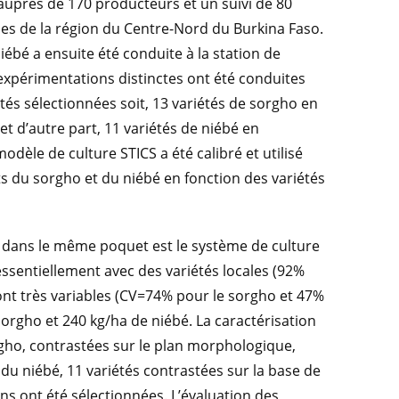
 auprès de 170 producteurs et un suivi de 80
es de la région du Centre-Nord du Burkina Faso.
iébé a ensuite été conduite à la station de
expérimentations distinctes ont été conduites
és sélectionnées soit, 13 variétés de sorgho en
t d’autre part, 11 variétés de niébé en
dèle de culture STICS a été calibré et utilisé
ts du sorgho et du niébé en fonction des variétés
é dans le même poquet est le système de culture
essentiellement avec des variétés locales (92%
ont très variables (CV=74% pour le sorgho et 47%
orgho et 240 kg/ha de niébé. La caractérisation
rgho, contrastées sur le plan morphologique,
u du niébé, 11 variétés contrastées sur la base de
s ont été sélectionnées. L’évaluation des