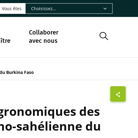
LinkedIn - CIRAD
sur Facebook - CIRAD
vre sur Instagram - CIRAD
suivre sur Youtube - CIRAD
ous suivre sur Bluesky - CIRAD
e Nourrir le vivant, le podcast du Cirad - CIRAD
 page Nous contacter par courriel - CIRAD
à la page Flux RSS - CIRAD
Vous êtes
Collaborer
ître
avec nous
du Burkina Faso
agronomiques des
no-sahélienne du