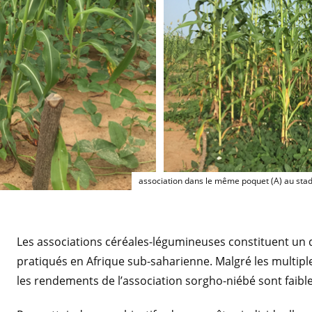
association dans le même poquet (A) au st
Les associations céréales-légumineuses constituent un
pratiqués en Afrique sub-saharienne. Malgré les multipl
les rendements de l’association sorgho-niébé sont faib