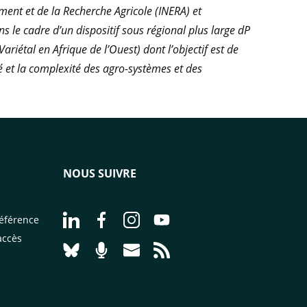
ement et de la Recherche Agricole (INERA) et
s le cadre d’un dispositif sous régional plus large dP
ariétal en Afrique de l’Ouest) dont l’objectif est de
té et la complexité des agro-systèmes et des
NOUS SUIVRE
Aller à la page Nous suivre sur LinkedIn - CI
Aller à la page Nous suivre sur Facebo
Aller à la page Nous suivre sur 
Aller à la page Nous suivr
éférence
accès
Aller à la page Nous suivre sur Bluesky - CI
Aller à la page Nourrir le vivant, le po
Aller à la page Nous contacter pa
Aller à la page Flux RSS - 