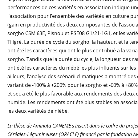
performances de ces variétés en association indique une
l’association pour l’ensemble des variétés en culture p
(gain en productivité des deux composantes de l’associa
sorgho CSM 63E, Pisnou et PSE08 G1/21-1G1, et les varié
Tiligré. La durée de cycle du sorgho, la hauteur, et la te
ont été les caractères qui ont le plus contribué à la var
sorgho. Tandis que la durée du cycle, la longueur des ram
ont été les caractères du niébé les plus influents sur l
ailleurs, l’analyse des scénarii climatiques a montré d
variant de -100% à +200% pour le sorgho et -60% à +80% p
et sec a été le plus favorable aux rendements des deux c
humide. Les rendements ont été plus stables en associat
les deux variétés de niébé.
La thèse de Aminata GANEME s'inscrit dans le cadre du projet
Céréales-Légumineuses (ORACLE) financé par la fondation Avri