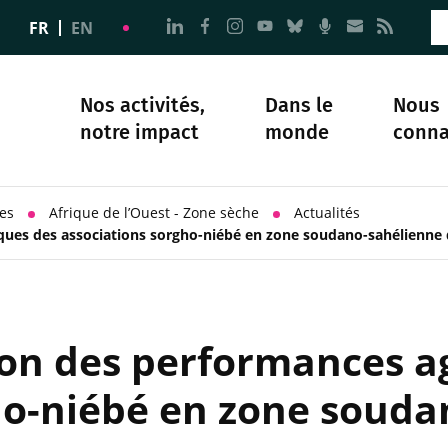
Aller à la page Nous suivre sur 
Aller à la page Nous suivre 
Aller à la page Nous sui
Aller à la page Nous 
Aller à la page N
Aller à la pag
Aller à la
Aller 
FR
EN
Nos activités,
Dans le
Nous
notre impact
monde
conna
plomatie
té
Science et société
Notre histoire
les
Afrique de l’Ouest - Zone sèche
Actualités
ques des associations sorgho-niébé en zone soudano-sahélienne 
ion des performances 
ho-niébé en zone souda