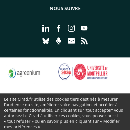
NOUS SUIVRE
Aller à la page Nous suivre sur Linke
Aller à la page Nous suivre sur
Aller à la page Nous suiv
Aller à la page Nou
Aller à la page Nous suivre sur Blues
Aller à la page Nourrir le vivan
Aller à la page Nous cont
Aller à la page Flux
Le site Cirad.fr utilise des cookies tiers destinés à mesurer
l’audience du site, améliorer votre navigation, et accéder à
Cirad 2026 ©
certaines fonctionnalités. En cliquant sur 'tout accepter' vous
Mentions légales
autorisez Le Cirad à utiliser ces cookies, vous pouvez aussi
Protection des données personnelles
« tout refuser » ou en savoir plus en cliquant sur « Modifier
mes préférences »
Marchés publics